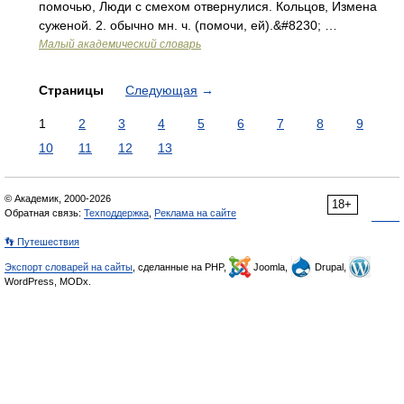
помочью, Люди с смехом отвернулися. Кольцов, Измена
суженой. 2. обычно мн. ч. (помочи, ей).&#8230; …
Малый академический словарь
Страницы
Следующая
→
1
2
3
4
5
6
7
8
9
10
11
12
13
© Академик, 2000-2026
18+
Обратная связь:
Техподдержка
,
Реклама на сайте
👣 Путешествия
Экспорт словарей на сайты
, сделанные на PHP,
Joomla,
Drupal,
WordPress, MODx.