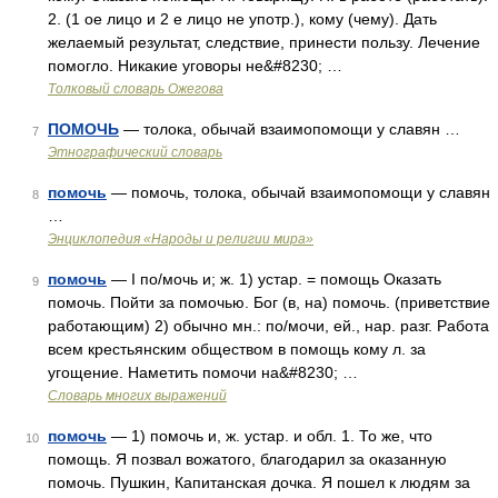
2. (1 ое лицо и 2 е лицо не употр.), кому (чему). Дать
желаемый результат, следствие, принести пользу. Лечение
помогло. Никакие уговоры не&#8230; …
Толковый словарь Ожегова
ПОМОЧЬ
— толока, обычай взаимопомощи у славян …
7
Этнографический словарь
помочь
— помочь, толока, обычай взаимопомощи у славян
8
…
Энциклопедия «Народы и религии мира»
помочь
— I по/мочь и; ж. 1) устар. = помощь Оказать
9
помочь. Пойти за помочью. Бог (в, на) помочь. (приветствие
работающим) 2) обычно мн.: по/мочи, ей., нар. разг. Работа
всем крестьянским обществом в помощь кому л. за
угощение. Наметить помочи на&#8230; …
Словарь многих выражений
помочь
— 1) помочь и, ж. устар. и обл. 1. То же, что
10
помощь. Я позвал вожатого, благодарил за оказанную
помочь. Пушкин, Капитанская дочка. Я пошел к людям за