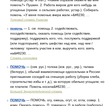
помощь (устар. и обл.). «Каким образом окажете вы мне
помочь?» Пушкин. 2. Работа миром для кого нибудь за
угощенье (преим. о сельских работах; устар.). Собирать
помочь. «У меня помочью вчера жали.»&#8230; …
Толковый словарь Ушакова
помочь
— 1. см. помощь 2. содействовать,
4
посодействовать, оказать помощь (или содействие,
поддержку), поддержать кого, что, послужить поддержкой
(или подспорьем), взять шефство над кем, над чем /
человеку: принять участие в ком, выручить кого; взять
на&#8230; …
Словарь синонимов
ПОМОЧЬ
— (сев. рус.) толока (юж. рус., укр.), талака
5
(белорус.), обычай взаимопомощи односельчан в России:
приглашение соседей на спешную работу (уборка хлеба,
строительство избы и т. д.), за которую обильно угощали, но
не платили. Помочь носила&#8230; …
Большой Энциклопедический словарь
ПОМОЧЬ
— ПОМОЧЬ, огу, ожешь, огут; ог, огла; совер. 1.
6
кому. Оказать помощь. П. товарищу. П. в работе (работать).